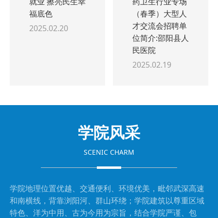
就业 擦亮民生幸
药卫生行业专场
福底色
（春季）大型人
才交流会招聘单
2025.02.20
位简介:邵阳县人
民医院
2025.02.19
学院风采
SCENIC CHARM
学院地理位置优越、交通便利、环境优美，毗邻武深高速
和南横线，背靠浏阳河、群山环绕；学院建筑以尊重区域
特色、洋为中用、古为今用为宗旨，结合学院严谨、包