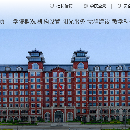
校长信箱
学院全景
安
|
|
页
学院概况
机构设置
阳光服务
党群建设
教学科