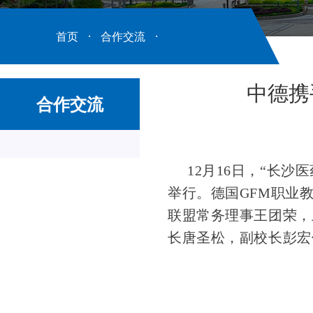
首页
·
合作交流
·
中德携
合作交流
12月16日，“长
举行。德国GFM职业
联盟常务理事王团荣，
长唐圣松，副校长彭宏